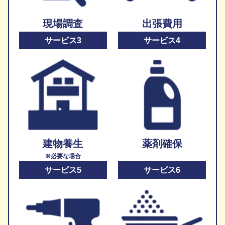
現場調査
出張費用
サービス3
サービス4
建物養生
薬剤確保
※必要な場合
サービス5
サービス6