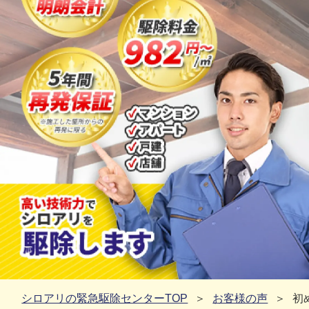
シロアリの緊急駆除センターTOP
お客様の声
初