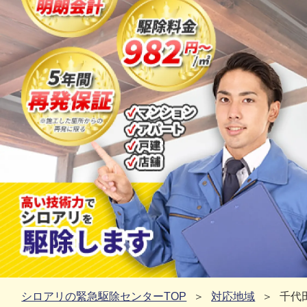
シロアリの緊急駆除センターTOP
対応地域
千代