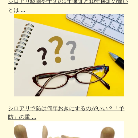
シロアリ駆除や予防の5年保証と10年保証の違い
とは ...
シロアリ予防は何年おきにするのがいい？「予
防」の重 ...