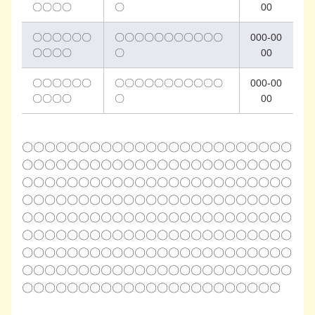
〇〇〇〇
〇
00
〇〇〇〇〇〇
〇〇〇〇〇〇〇〇〇〇〇
000-00
〇〇〇〇
〇
00
〇〇〇〇〇〇
〇〇〇〇〇〇〇〇〇〇〇
000-00
〇〇〇〇
〇
00
〇〇〇〇〇〇〇〇〇〇〇〇〇〇〇〇〇〇〇〇〇〇〇〇
〇〇〇〇〇〇〇〇〇〇〇〇〇〇〇〇〇〇〇〇〇〇〇〇
〇〇〇〇〇〇〇〇〇〇〇〇〇〇〇〇〇〇〇〇〇〇〇〇
〇〇〇〇〇〇〇〇〇〇〇〇〇〇〇〇〇〇〇〇〇〇〇〇
〇〇〇〇〇〇〇〇〇〇〇〇〇〇〇〇〇〇〇〇〇〇〇〇
〇〇〇〇〇〇〇〇〇〇〇〇〇〇〇〇〇〇〇〇〇〇〇〇
〇〇〇〇〇〇〇〇〇〇〇〇〇〇〇〇〇〇〇〇〇〇〇〇
〇〇〇〇〇〇〇〇〇〇〇〇〇〇〇〇〇〇〇〇〇〇〇〇
〇〇〇〇〇〇〇〇〇〇〇〇〇〇〇〇〇〇〇〇〇〇〇