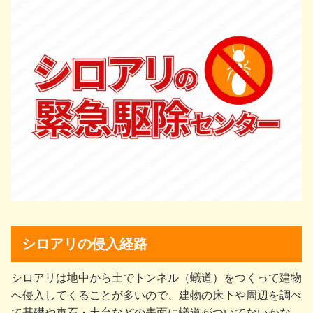
シロアリの侵入経路
シロアリは地中から⼟でトンネル（蟻道）をつくって建物
へ侵⼊してくることが多いので、建物の床下や周辺を調べ
て基礎や束⽯・⼟台などの表⾯に蟻道がついてないかな