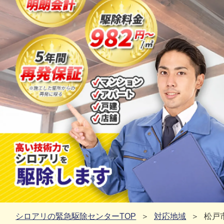
シロアリの緊急駆除センターTOP
対応地域
松戸