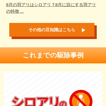
8月の羽アリはシロアリ？8月に目にする羽アリ
の特徴 ...
その他の豆知識はこちら
これまでの駆除事例