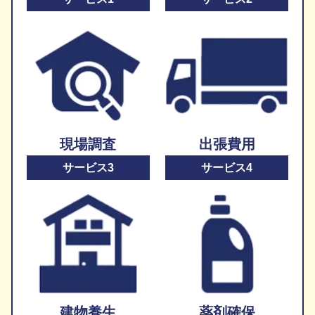
現場調査
出張費用
サービス3
サービス4
建物養生
薬剤確保