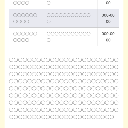
〇〇〇〇
〇
00
〇〇〇〇〇〇
〇〇〇〇〇〇〇〇〇〇〇
000-00
〇〇〇〇
〇
00
〇〇〇〇〇〇
〇〇〇〇〇〇〇〇〇〇〇
000-00
〇〇〇〇
〇
00
〇〇〇〇〇〇〇〇〇〇〇〇〇〇〇〇〇〇〇〇〇〇〇〇
〇〇〇〇〇〇〇〇〇〇〇〇〇〇〇〇〇〇〇〇〇〇〇〇
〇〇〇〇〇〇〇〇〇〇〇〇〇〇〇〇〇〇〇〇〇〇〇〇
〇〇〇〇〇〇〇〇〇〇〇〇〇〇〇〇〇〇〇〇〇〇〇〇
〇〇〇〇〇〇〇〇〇〇〇〇〇〇〇〇〇〇〇〇〇〇〇〇
〇〇〇〇〇〇〇〇〇〇〇〇〇〇〇〇〇〇〇〇〇〇〇〇
〇〇〇〇〇〇〇〇〇〇〇〇〇〇〇〇〇〇〇〇〇〇〇〇
〇〇〇〇〇〇〇〇〇〇〇〇〇〇〇〇〇〇〇〇〇〇〇〇
〇〇〇〇〇〇〇〇〇〇〇〇〇〇〇〇〇〇〇〇〇〇〇