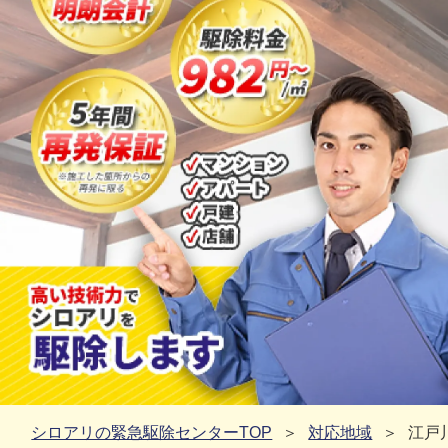
シロアリの緊急駆除センターTOP
対応地域
江戸