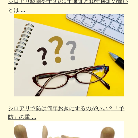
シロアリ駆除や予防の5年保証と10年保証の違い
とは ...
シロアリ予防は何年おきにするのがいい？「予
防」の重 ...