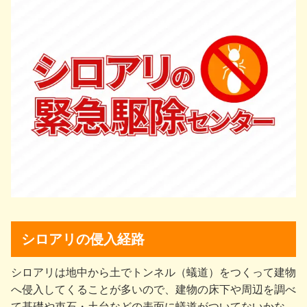
シロアリの侵入経路
シロアリは地中から⼟でトンネル（蟻道）をつくって建物
へ侵⼊してくることが多いので、建物の床下や周辺を調べ
て基礎や束⽯・⼟台などの表⾯に蟻道がついてないかな