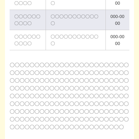
〇〇〇〇
〇
00
〇〇〇〇〇〇
〇〇〇〇〇〇〇〇〇〇〇
000-00
〇〇〇〇
〇
00
〇〇〇〇〇〇
〇〇〇〇〇〇〇〇〇〇〇
000-00
〇〇〇〇
〇
00
〇〇〇〇〇〇〇〇〇〇〇〇〇〇〇〇〇〇〇〇〇〇〇〇
〇〇〇〇〇〇〇〇〇〇〇〇〇〇〇〇〇〇〇〇〇〇〇〇
〇〇〇〇〇〇〇〇〇〇〇〇〇〇〇〇〇〇〇〇〇〇〇〇
〇〇〇〇〇〇〇〇〇〇〇〇〇〇〇〇〇〇〇〇〇〇〇〇
〇〇〇〇〇〇〇〇〇〇〇〇〇〇〇〇〇〇〇〇〇〇〇〇
〇〇〇〇〇〇〇〇〇〇〇〇〇〇〇〇〇〇〇〇〇〇〇〇
〇〇〇〇〇〇〇〇〇〇〇〇〇〇〇〇〇〇〇〇〇〇〇〇
〇〇〇〇〇〇〇〇〇〇〇〇〇〇〇〇〇〇〇〇〇〇〇〇
〇〇〇〇〇〇〇〇〇〇〇〇〇〇〇〇〇〇〇〇〇〇〇