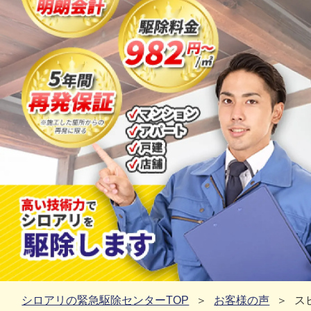
シロアリの緊急駆除センターTOP
お客様の声
ス